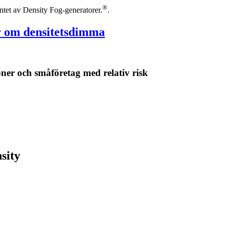
®
mentet av Density Fog-generatorer.
.
r om densitetsdimma
ner och småföretag med relativ risk
sity