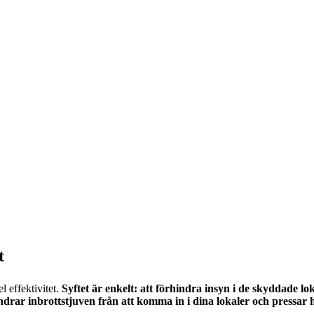
t
 effektivitet.
Syftet är enkelt: att förhindra insyn i de skyddade lo
ndrar inbrottstjuven från att komma in i dina lokaler och press