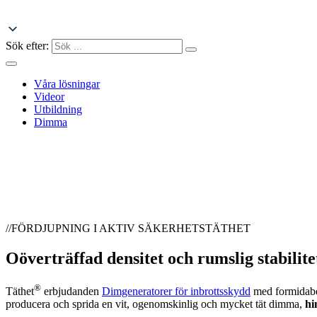
Sök efter:
Våra lösningar
Videor
Utbildning
Dimma
Videor
Hem
Videor
//FÖRDJUPNING I AKTIV SÄKERHETSTÄTHET
Oöverträffad densitet och rumslig stabilite
®
Täthet
erbjudanden
Dimgeneratorer för inbrottsskydd
med formidabel
producera och sprida en vit, ogenomskinlig och mycket tät dimma,
hi