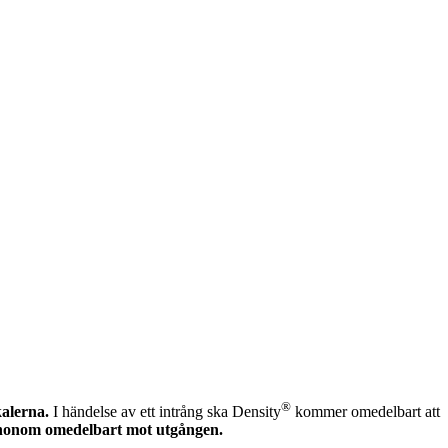
®
kalerna.
I händelse av ett intrång ska Density
kommer omedelbart att
ar honom omedelbart mot utgången.