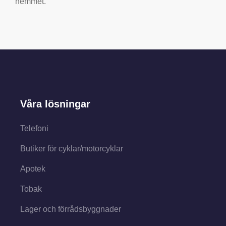
hemmet.
Våra lösningar
Telefoni
Butiker för cyklar/motorcyklar
Apotek
Tobak
Lager och förrådsbyggnader