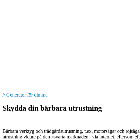
trädgårdsskötsel/motokultur
Hem
Våra
lösningar
Utrustning
för
trädgårdsskötsel/motokultur
// Generator för dimma
Skydda din bärbara utrustning
Bärbara verktyg och trädgårdsutrustning, t.ex. motorsågar och röjsågar
utrustning vidare på den «svarta marknaden» via internet, eftersom efter