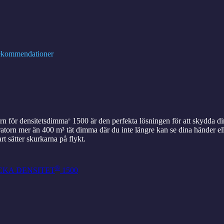
rekommendationer
rn för densitetsdimma
1500 är den perfekta lösningen för att skydda din
®
atorn mer än 400 m³ tät dimma där du inte längre kan se dina händer eller 
t sätter skurkarna på flykt.
®
CKA DENSITET
1500