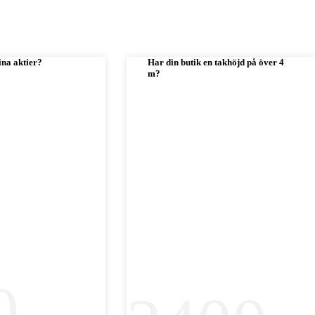
ina aktier?
Har din butik en takhöjd på över 4
m?
0