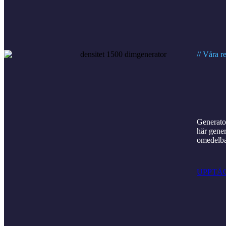
// Våra 
Generato
här gener
omedelbar
UPPTÄ