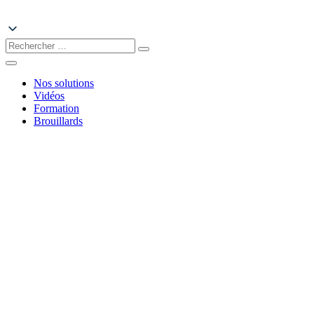
Search
for:
Nos solutions
Vidéos
Formation
Brouillards
Actualité
Accueil
Actualités
Articles
Entrepôts
: les
générateurs
de
brouillard
les plus
puissants