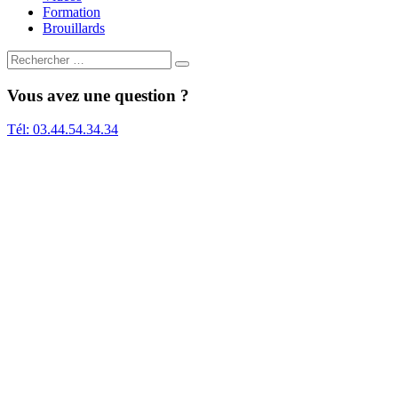
Formation
Brouillards
Search
for:
Vous avez une question ?
Tél: 03.44.54.34.34