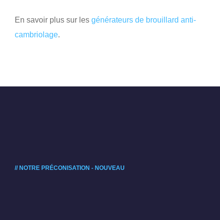
En savoir plus sur les
générateurs de brouillard anti-
cambriolage
.
// NOTRE PRÉCONISATION - NOUVEAU