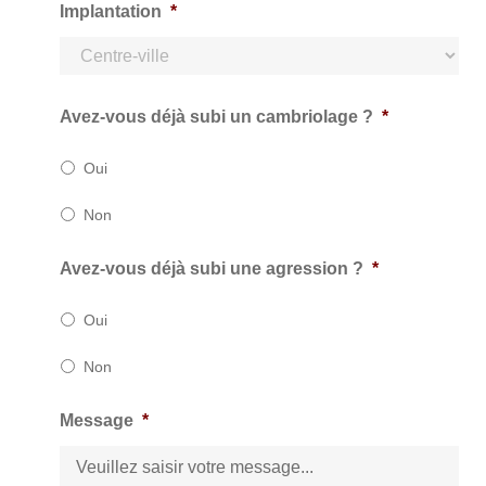
p
Implantation
*
h
o
n
e
*
Avez-vous déjà subi un cambriolage ?
*
Oui
Non
Avez-vous déjà subi une agression ?
*
Oui
Non
Message
*