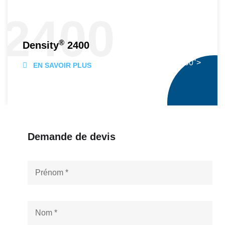
2400
®
Density
2400
® 2400">
EN SAVOIR PLUS
Demande de devis
N
o
m
*