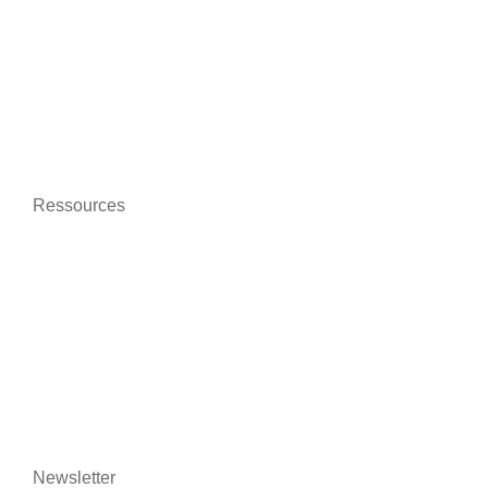
Formation en ligne
Protection des données
Respectueux de l’environnement
Ressources
Actualités
Qui sommes-nous
Contactez-nous
Mentions légales
Newsletter