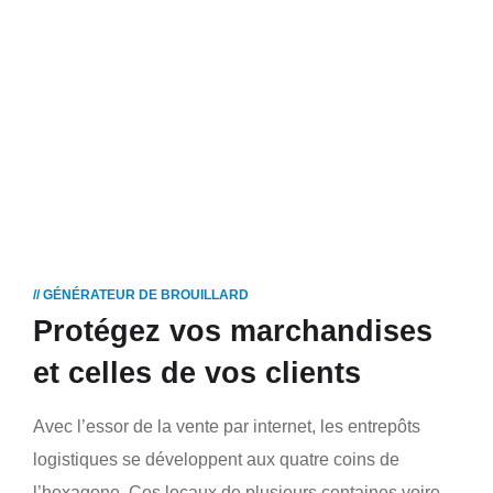
SOLUTIONS
ENTREPÔTS
&
BÂTIMENTS
DE
STOCKAGE
// GÉNÉRATEUR DE BROUILLARD
Protégez vos marchandises
et celles de vos clients
Avec l’essor de la vente par internet, les entrepôts
logistiques se développent aux quatre coins de
l’hexagone. Ces locaux de plusieurs centaines voire