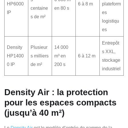
HP6000
6 à 8 m
plateform
centaine
en 80 s
IP
es
s de m²
logistiqu
es
Entrepôt
Density
Plusieur
14 000
s XXL,
HP1400
s milliers
m³ en
6 à 12 m
stockage
0 IP
de m²
200 s
industriel
Density Air : la protection
pour les espaces compacts
(jusqu’à 40 m²)
Le
Density Air
est le modèle d’entrée de gamme de la