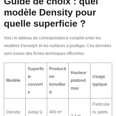
Guide de choix : quel
modèle Density pour
quelle superficie ?
Voici le tableau de correspondance complet entre les
modèles Density® et les surfaces à protéger. Ces données
sont issues des fiches techniques officielles.
Superfic
Producti
Hauteur
ie
on
Usage
Modèle
plafond
couvert
brouillar
typique
max
e
d
Particulie
Density
Jusqu’à
400 m³
rs, petits
2,3 m