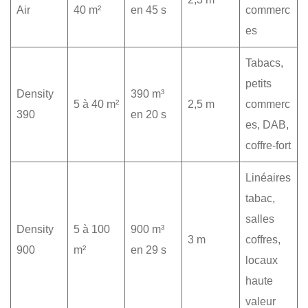
Air
40 m²
en 45 s
commerc
es
Tabacs,
petits
Density
390 m³
5 à 40 m²
2,5 m
commerc
390
en 20 s
es, DAB,
coffre-fort
Linéaires
tabac,
salles
Density
5 à 100
900 m³
3 m
coffres,
900
m²
en 29 s
locaux
haute
valeur