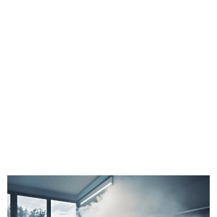
ACTUALITÉS
ARTICLES
QUEL
GÉNÉRATEUR
DE
BROUILLARD
CHOISIR
SELON LA
TAILLE DE LA
PIÈCE ?