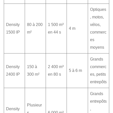
Optiques
, motos,
Density
80 à 200
1 500 m³
vélos,
4 m
1500 IP
m²
en 44 s
commerc
es
moyens
Grands
Density
150 à
2 400 m³
commerc
5 à 6 m
2400 IP
300 m²
en 80 s
es, petits
entrepôts
Grands
entrepôts
Plusieur
Density
,
s
6 000 m³