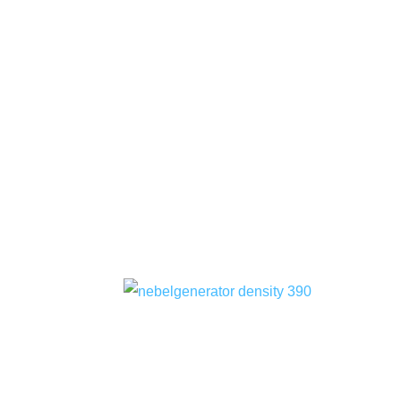
39
0
STARTSEITE
UNSERE
LÖSUNGEN
DICHTE
390