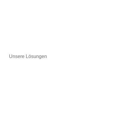
HIGHTECH-GESCHÄFTE
WEITERE INFORMATIONEN
Unsere Lösungen
Telefonie
Fahrrad-/Motorradläden
Apotheken
Tabakwaren
Lagerhäuser und Lagergebäude