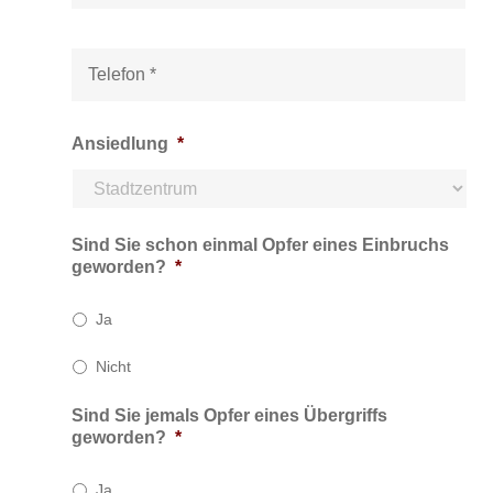
l
a
*
i
T
l
e
*
l
e
f
Ansiedlung
*
o
n
*
Sind Sie schon einmal Opfer eines Einbruchs
geworden?
*
Ja
Nicht
Sind Sie jemals Opfer eines Übergriffs
geworden?
*
Ja