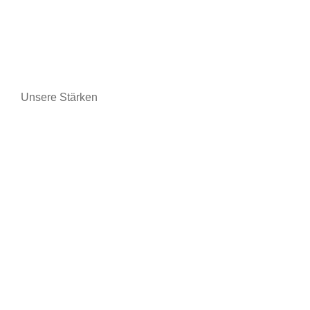
Privatpersonen
Nebelgeneratoren
Unsere Stärken
Fortgeschrittene Technologien
Zertifizierungen und Garantien
Bessere Kommunikation
Online-Schulung
Schutz der Daten
Umweltfreundlich