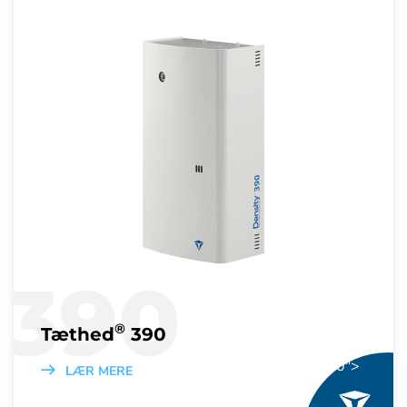
390
®
Tæthed
390
® 390">
LÆR MERE