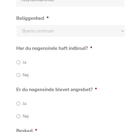
*
l
e
f
Beliggenhed
*
o
n
*
Har du nogensinde haft indbrud?
*
Ja
Nej
Er du nogensinde blevet angrebet?
*
Ja
Nej
Besked
*