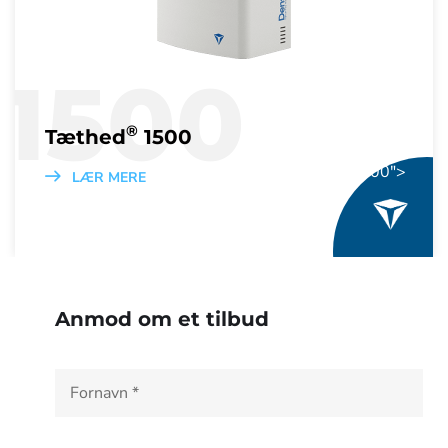
1500
®
Tæthed
1500
® 1500">
LÆR MERE
Anmod om et tilbud
N
a
v
n
*