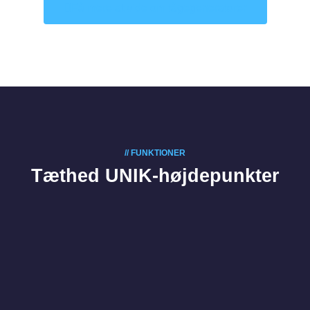
Få mere at vide om tågegeneratorer
// FUNKTIONER
Tæthed UNIK-højdepunkter