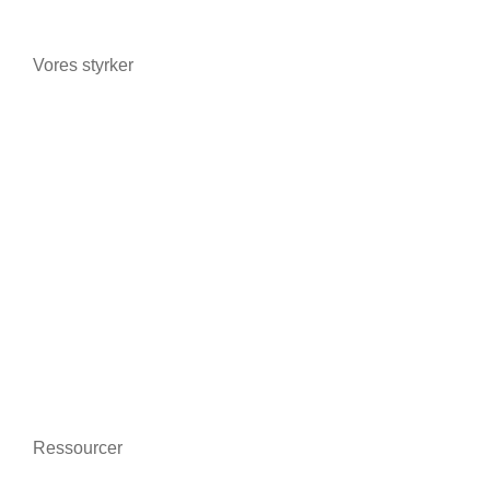
Tågegeneratorer
Vores styrker
Avancerede teknologier
Certificeringer og garantier
Bedre kommunikation
On-line træning
Beskyttelse af data
Miljøvenlig
Ressourcer