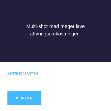
Multi-shot med meget lave
affyringsomkostninger.
®
// TÆTHED
I AKTION
Spørg efter
En demonstration!
KLIK HER