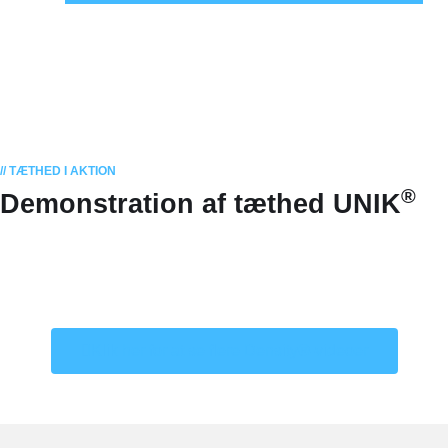
// TÆTHED I AKTION
®
Demonstration af tæthed UNIK
Klik her for at se flere Density®-videoer