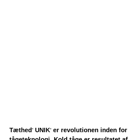
Tæthed
UNIK
er revolutionen inden for
®
®
tågeteknologi. Kold tåge er resultatet af