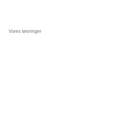
Vores løsninger
Telefoni
Cykel-/motorcykelbutikker
Apoteker
Tobak
Pakhuse og lagerbygninger
Enkeltpersoner