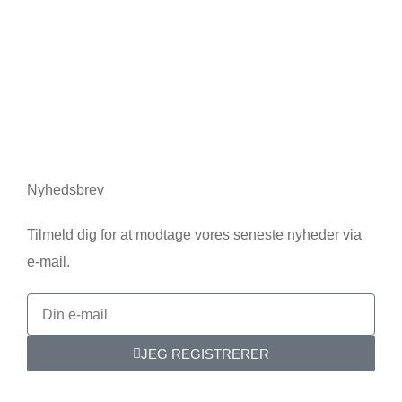
Nyheder
Hvem vi er
Kontakt os
Juridisk information
Nyhedsbrev
Tilmeld dig for at modtage vores seneste nyheder via
e-mail.
JEG REGISTRERER