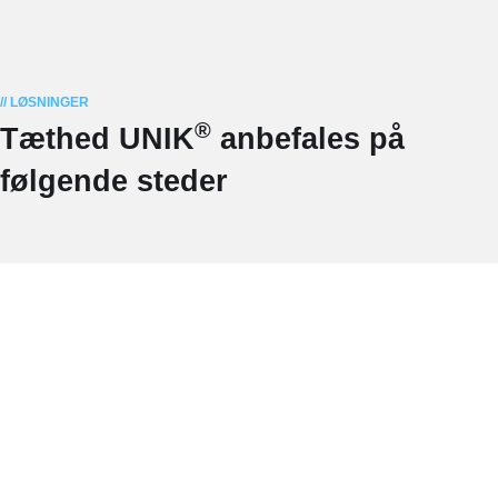
// LØSNINGER
®
Tæthed UNIK
anbefales på
følgende steder
INDIVIDER
LÆR MERE