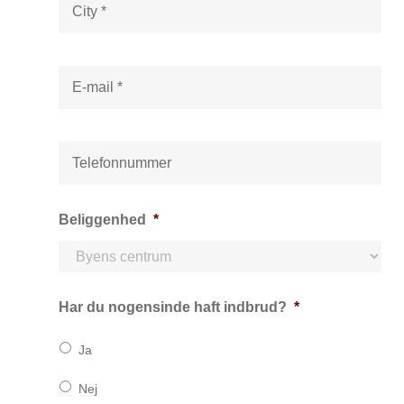
u
y
*
m
*
m
e
E
r
-
*
m
a
i
T
l
e
*
l
e
f
Beliggenhed
*
o
n
*
Har du nogensinde haft indbrud?
*
Ja
Nej