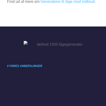
Find ud af mere om
Generatorer til tåge mod indbrud
.
// VORES ANBEFALINGER