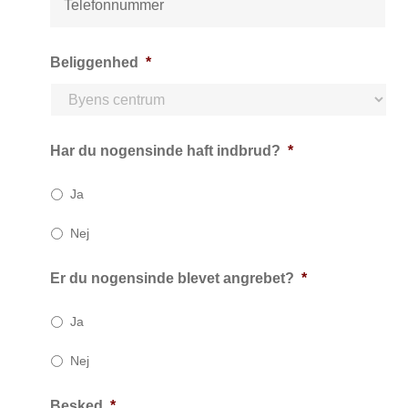
*
l
e
f
Beliggenhed
*
o
n
*
Har du nogensinde haft indbrud?
*
Ja
Nej
Er du nogensinde blevet angrebet?
*
Ja
Nej
Besked
*