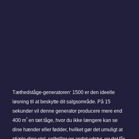
Tæthedståge-generatoren
1500 er den ideelle
®
løsning til at beskytte dit salgsområde. På 15
sekunder vil denne generator producere mere end
³
400 m
en tæt tåge, hvor du ikke længere kan se
dine hænder eller fødder, hvilket gør det umuligt at
stjæle dine stel, solbriller og andet udstyr, og det får