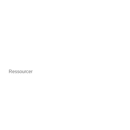
Bedre kommunikation
On-line træning
Beskyttelse af data
Miljøvenlig
Ressourcer
Nyheder
Hvem vi er
Kontakt os
Juridisk information