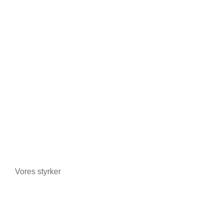
Cykel-/motorcykelbutikker
Apoteker
Tobak
Pakhuse og lagerbygninger
Enkeltpersoner
Tågegeneratorer
Vores styrker
Avancerede teknologier
Certificeringer og garantier