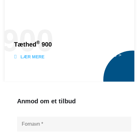
900
®
Tæthed
900
® 900">
LÆR MERE
Anmod om et tilbud
N
a
v
n